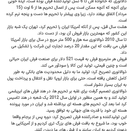
ذالانوری که خانواده اش تا 6 نسل تولیدکننده فرش بوده است، ایده خوبی
برای آنچه که آنچه ممکن است پس از اعمال تحریم ها از 6 اوت (15
مرداد) اتفاق بیفتد دارد، زیرا وی پیشتر با تحریم ها دست و پنجه نرم کرده
است.
هشت سال قبل، پس از آنکه آمریکا ایران را تحریم کرد، تهران یک شبه بازار
این کشور که مهمترین بازار فروش آن بود، از دست داد.
تا سال 2010 ذوالانوری سه هزار و 500 متر مربع در سال برای بازار آمریکا
فرش می بافت که این مقدار 20 درصد تجارت این شرکت را تشکیل می
داد.
فروش هر مترمربع فرش به قیمت 521 دلار برای صنعت فرش ایران حیاتی
است و چنین قیمتی، تولید این کالا را سودآور می کند.
ذوالانوری تصریح کرد: تولید ما به دلیل محدودیت های بانکی به طور
کامل کاهش یافته است، حتی برای بازار اروپا؛ نقل و انتقال و پرداخت پول
به ایران بسیار دشوار است.
ذوالانوری تصمیم گرفت برای غلبه بر تحریم ها، در هند فرش های ابریشمی
تولید کند و به همین منظور در اوایل سال 2012 یک شعبه در هند تاسیس
کرد اما بعد آن، تحریم های هسته ای برداشته شد و ایران در مورد پرونده
هسته ای خود با قدرت های جهانی به توافق رسید.
این تولیدکننده و صادرکننده فرش تصریح کرد: دوره پس از برجام واقعا
خوب بود، ما شروع به بافت فرش های بزرگ تری کردیم و از آمریکایی ها
دعوت کردیم به ایران بیایند و از فرش های ما دیدن کنند.