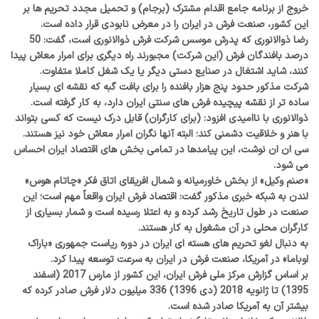
خروج از برنامه جامع اقدام مشترک (برجام) و تحمیل مجدد تحریم ها بر
این کشور، صنعت فرش در ایران را در معرض نابودی قرار داده است.
رضا ذوالانوری که پدرش موسس شرکت فرش ذوالانوری است، گفت: 50
درصد بافندگان فرش (این شرکت) مجبورند راه دیگری برای امرار معاش پیدا
کنند، شاید اشتغال در صنایع دستی دیگر یا یک شغل کاملا متفاوت.
شرکت مذکور حدود پنج هزار بافنده را برای بافت گبه که نقشه ای بسیار
ساده تر از نقشه پیچیده فرش های سنتی ایران دارد، به کار گرفته است.
ذوالانوری با ناامیدی افزود: (برای کارگران) قابل درک نیست که کسی بتواند
با هنر و خلاقیت دشمنی کند؛ البته آنها نگران امرار معاش خود نیز هستند.
سی ان ان نوشت، این پیامدها در تمامی بخش های اقتصاد ایران احساس
می شود.
«صنم وکیل» از بخش خاورمیانه و شمال افریقای اتاق فکر «چاتام هوس»
لندن به شبکه خبری مذکور گفت: اقتصاد فرش ایران واقعاً مهم است؛ این
صنعت در طول تاریخ رشد کرده و به اعتلا رسیده است و شمار بسیاری از
کارگران محلی در آن مشغول به کار هستند.
به دنبال لغو تحریم های هسته ای ایران در دوره ریاست جمهوری «باراک
اوباما» در آمریکا، صنعت فرش در ایران به سرعت توسعه پیدا کرد.
بر اساس گزارش مرکز ملی فرش ایران، این کشور از مارس 2017 (اسفند
1395) تا ژانویه 2018 (دی 1396) 336 میلیون دلار فرش صادر کرده که
بیشتر آن به آمریکا صادر شده است.