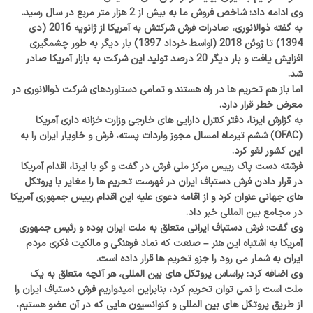
وی ادامه داد: شاخص فروش ما به بیش از 2 هزار متر مربع در سال رسید.
به گفته ذوالانوری، صادرات فرش شرکتش به آمریکا از ژانویه 2016 (دی
1394) تا ژوئن 2018 (اواسط خرداد 1397) بار دیگر به طور چشمگیری
افزایش یافت و بار دیگر 20 درصد تولید این شرکت به بازار آمریکا صادر
شد.
اما باز هم تحریم ها در راه هستند و تمامی دستاوردهای شرکت ذوالانوری در
معرض خطر قرار دارد.
به گزارش ایرنا، دفتر کنترل دارایی ‌های خارجی وزارت خزانه ‌داری آمریکا
(OFAC) ششم تیرماه امسال مجوز واردات پسته، فرش و خاویار ایران را به
این کشور لغو کرد.
فرشته دست پاک رییس مرکز ملی فرش در گفت و گو با ایرنا، اقدام آمریکا
در قرار دادن فرش دستباف ایران در فهرست تحریم ها را مغایر با پروتکل
های جهانی عنوان کرد و از اقامه دعوی علیه این اقدام رییس جمهوری آمریکا
در مجامع بین المللی خبر داد.
وی گفت: فرش دستباف ایرانی متعلق به ملت ایران بوده و رئیس جمهوری
آمریکا به اشتباه این هنر – صنعت که نماد فرهنگی و مالکیت فکری مردم
ایران به شمار می رود را جزو تحریم ها قرار داده است.
وی اضافه کرد: براساس پروتکل های بین المللی، هر آنچه متعلق به یک
ملت است را نمی توان تحریم کرد، بنابراین امیدواریم فرش دستباف ایران را
از طریق پروتکل های بین المللی و کنوانسیون هایی که در آن عضو هستیم،