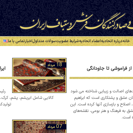
خانه
درباره اتحادیه
اعضاء اتحادیه
شرایط عضویت
سولات متداول
اخبار
تماس با ما
18
مرداد
 فراموشی تا جاودانگی
ایر
های اصالت و زیبایی شناخته می شود
رئیس
تان عشق و پشتکاری است که ابراهیم
کالایی شامل ابریشم، پشم، کرک،
را صرف جمع‌آوری، اصلاح و بازسازی آنها کرده است. این
تولیدک
عشق به فرهنگ و هنر بومی، نقشه‌های
 است.
07
مرداد