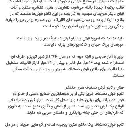
مقبولیت بسیاری در سطح جهانی برخوردار است. تابلو فرش تبریز اغلب در
قالب پرتره ( چهره) بافته می‌شود، نقش‌های هنری، نقاشی، منظره و آیات
قرآن دیگر طرح‌های مرسوم به کار رفته در این تابلو فرش‌ها هستند که در
واقع با ابتکار و به روز شدن هنرمندان قالیباف، این صنایع بومی نیز با شرایط
زندگی روز و سلایق خریداران انطباق پیدا کرده است.
باید بدانید که امروزه فرش و تابلو فرش دستباف تبریز یک پای ثابت
موزه‌های بزرگ جهان و کلکسیونرهای بزرگ دنیاست.
برابر با آمار قدیمی و البته مهم که در سال ۱۳۶۴ از شهر تبریز و اطراف آن
استخرا ج شده بود، ۱۶ هزار دار قالی و بیش از ۳۲ هزار کارگر قالیباف مشغول
به فعالیت برای بافتن فرش دستباف به بهترین و زیباترین حالت ممکن
هستند.
فرش و تابلو فرش دستباف هنری ماندگار
تابلو فرش دستباف تبریز یکی از پر طرفدارترین صنایع دستی از خانواده
فرش دستباف برای تزئین خانه و یا محل کار است. تابلو فرش دستباف فی
الواقع یک فرش تصویری است که پر از نقش و نگاری بدیع است؛ به طوری
که طرح‌های آن حتی جنبه روایتگری و داستان سرایی هم دارند.
تابلو فرش دستباف یک کالای هنری پیچیده است و گره‌هایی ظریف را در دل