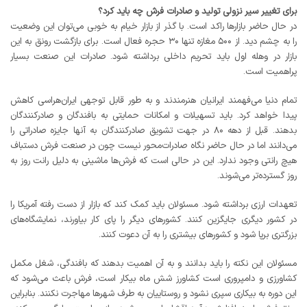
برای تغییر سیر نزولی تولید و صادرات فرش چه باید کرد؟
در حال حاضر بازارها راکد است. با گذر از بازار خیام به خوبی می‌توان این وضعیت
را به چشم دید. از ۵۰۰ مغازه تنها ۳۰ حجره فعال است. برای بازگشت رونق به این
بازار در وهله اول باید تحریم داخلی برداشته شود. صادرات این صنعت بسیار
پراهمیت است.
تمام دنیا می‌فهمند ایرانیان هنرمندند و به طور قابل توجهی ایران‌هراسی کاهش
پیدا خواهد کرد. باید تسهیلات و امکانات حمایتی به بافندگان و صادرکنندگان
بدهند. قبل از دهه ۸۰ در جهت تشویق صادرکنندگان به آنها جایزه صادراتی را
می‌دانند اما در حال حاضر نگاه صادرات‌محور نیست چون در صنعت فرش دستباف
هیچ رانتی وجود ندارد. این در حالی است که فرش‌ها ماشینی به دلیل رانت روز به
روز گسترده‌تر می‌شوند.
تعهدات ارزی برداشته شود. مسئولان باید کمک کند که بازار از دست رفته آمریکا را
در کشور دیگری جایگزین کنند. کشورهای دیگر را پای کار بیاورند، نمایشگاه‌های
بزرگتری برپا شود و کشورهای بیشتری را به آن دعوت کنند.
مسئولان این نکته را باید بدانند و به آن اهمیت بدهند که بافندگی، شغل مکمل
کشاورزی و دامپروری است کشاورز شش ماه بیکار است، فرش باعث می‌شود که
این دوره به بیکاری سپری نشود و روستاییان به طرف شهرها مهاجرت نکنند. بنابراین