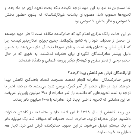
اما مسئولان نه تنها به این مهم توجه نکردند بلکه بحث تعهد ارزی دو ماه بعد از
تحریم‌ها مصوب شد؛ مصوبه‌ای بشدت غیرکارشناسانه که بدون حضور بخش
خصوصی و نظر بخش خصوصی بود.
در این حالت بانک مرکزی اعلام کرد که صادرکننده مکلف است تا طی دوره دوماهه
ارز حاصل از صادرات خود را به کشور برگردانند. چنین چیزی امکان‌پذیر نیست چرا
که فرش امانی و اعتباری رفته است و تاجر سریعا بابت آن دلار نمی‌دهد. به همین
دلیل بیشتر صادرکنندگان انگیزه‌ای برای صادرات نداشتند. به طوری که در حال
حاضر برخی از تجار مطرح و کهنه‌کار درگیر پروسه قضایی و دادگاه شده‌اند.
آیا بافندگان فرش هم کاهش پیدا کردند؟
وقتی صادرکنندگان، صادرات انجام ندهند صدرصد تعداد بافندگان کاهش پیدا
خواهند کرد. در حال حاضر اگر آمار گمرک بررسی شود می‌بینیم که در دهه اخیر با
توجه به تمام تحریم‌هایی که داشتیم باز آمار صادرات از ۴۰۰ میلیون پایین‌تر نمی‌آمد
اما این مشکلی که تحریم داخلی ایجاد کرد، صادرات را به۶۰ میلیون دلار رساند.
این روند کاهشی از سال ۱۳۹۸ تا الان ادامه دارد و متاسفانه باز کاهش صادرات
داشتیم. موتور محرکه تولید، صادرات است صادرات که متوقف شد یک میلیارد دلار
به یک بیستم تبدیل می‌شود. در این صورت صادرکننده فرش نمی‌خرد، تجار هم
تمایلی به خرید ندارند.