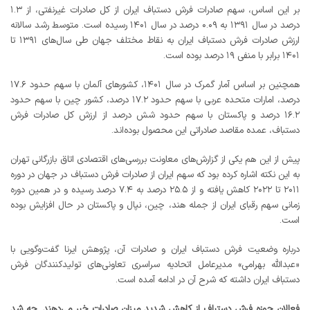
بر این اساس، سهم صادرات فرش دستباف ایران از کل صادرات غیرنفتی، از ۱.۳
درصد در سال ۱۳۹۱ به ۰.۰۹ درصد در سال ۱۴۰۱ رسیده است. متوسط رشد سالانه
ارزش صادرات فرش دستباف ایران به نقاط مختلف جهان طی سال‌های ۱۳۹۱ تا
۱۴۰۱ برابر با منفی ۱۹ درصد بوده است.
همچنین بر اساس آمار گمرک در سال ۱۴۰۱، کشورهای آلمان با سهم حدود ۱۷.۶
درصد، امارات متحده عربی با سهم حدود ۱۷.۲ درصد، کشور چین با سهم حدود
۱۶.۲ درصد و پاکستان با سهم حدود شش درصد از ارزش کل صادرات فرش
دستباف، عمده مقاصد صادراتی این محصول بوده‌اند.
پیش از این هم یکی از گزارش‌های معاونت بررسی‌های اقتصادی اتاق بازرگانی تهران
به این نکته اشاره کرده بود که سهم ایران از صادرات فرش دستباف در جهان در دوره
۲۰۱۱ تا ۲۰۲۲ کاهش یافته و از ۲۵.۵ درصد به ۷.۴ درصد رسیده و در همین دوره
زمانی سهم رقبای ایران از جمله هند، چین، نپال و پاکستان در حال افزایش بوده
است.
درباره وضعیت فرش دستباف ایران و صادرات آن، پژوهش ایرنا گفت‌وگویی با
«عبدالله بهرامی» مدیرعامل اتحادیه سراسری تعاونی‌های تولیدکنندگان فرش
دستباف ایران داشته که شرح آن در ادامه آمده است.
فعالان حوزه فرش دستباف از کاهش شدید میزان صادرات خبر می‌دهند. چه شد