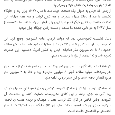
که از عرش به وضعیت فعلی فرش رسیدیم؟
از زمانی که فرش به عنوان یک صنعت دیده شد تا سال ۱۳۹۷ ایران رده و جایگاه
نخست را هم از لحاظ میزان صادرات و هم تنوع تولید و هم همه مزایای این
صنعت داشت به تعبیر دیگر تمام دنیا ایران را با فرش می‌شناختند اما متاسفانه از
سال ۱۳۹۷ به دو دلیل عمده ما شاهد از دست رفتن جایگاه ایران بودیم.
دلیل نخست تحریم‌هایی بود که دولت ترامپ علیه کشورمان وضع کرد. این
تحریم‌ها به طور مستقیم شامل ۲۵ درصد از صادرات کشور شد. ما در کل سالانه
حدود ۶۰ تا ۸۰ میلیون دلار صادرات فرش به کشور آمریکا داشتیم. این صادرات
تحریم شد و ۲۵ درصد از بازار را از دست دادیم.
اگر قبلا تعداد بافندگان ما ۲ میلیون نفر بودند در حال حاضر به کمتر از هفت هزار
نفر رسیده‌اند. تولید سالانه فرش ۶ میلیون مترمربع بود و حالا به ۲ میلیون متر
مربع کاهش یافته است و این سیر نزولی ادامه دارد
اما مشکل دوم و بزرگ‌تر از مشکل تحریم، کوتاهی و دل نسوزاندنِ مدیران دولتی
بود. آنان به جای اینکه از این کالای تحریم‌شده حمایت کنند بر مشکلات آن
افزودند. وقتی کالایی در اتاق فکر ترامپ بعد از موشک و برنامه هسته‌ای تحریم
می‌شود یعنی آن کالا اهمیت دارد یعنی آن کالا جایگاه مهم استراتژیک از نظر
اجتماعی و اقتصادی داشته است.