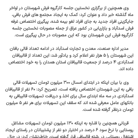
وی همچنین از برگزاری نخستین جلسه کارگروه فرش شهرستان در اواخر
ماه گذشته خبر داد و عنوان کرد: کمک به ایجاد مجتمع های فرش بافی،
جایگزینی افراد جدید به جای افراد لغو بیمه شده، پیگیری اختصاص غرفه
فرش اسدآباد و بازاریابی در کشور عراق از جمله مصوبات نخستین جلسه
کارگروه فرش این شهرستان بود که این مصوبات در حال پیگیری است.
مدیر اداره صنعت، معدن و تجارت اسدآباد در ادامه تعداد قالی بافان
این شهرستان را ۵ هزار نفر اعلام کرد و یادآور شد: این تعداد از قالیبافان
اسدآبادی ۴ درصد از جمعیت قالیبافان استان همدان را به خود اختصاص
داده اند.
وی با بیان اینکه در ابتدای امسال ۳۰۰ میلیون تومان تسهیلات قالی
بافی به این شهرستان اختصاص یافته است، تصریح کرد: ۶۰ نفر از قالیبافان
اسدآبادی در سه ماه ابتدای سال برای اخذ و دریافت تسهیلات قالیبافی به
بانکهای عامل معرفی شده اند که سقف این تسهیلات برای هر نفر ۵ میلیون
تومان درنظر گرفته شده است.
قربانی همچنین با اشاره به اینکه ۱۳۰ میلیون تومان تسهیلات مشاغل
روستایی با نرخ سود ۶ درصد در اختیار دو نفر از پشتیبانان در راستای ایجاد
اشتغال روستایی در رشته قالیبافی قرار گرفته است، خاطرنشان کرد: در حال