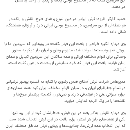
این سرزمین است که در مجموع روحی یگانه و پیکره‌ای واحد را، شکل
می‌دهند.
حمید کارگر، افزود: فرش ایرانی در عین تنوع و غنای طرح، نقش و رنگ،در
هر نقطه‌ای از این سرزمین، در مجموع روحی ایرانی دارد و آوازه‌ای هماهنگ،
شکل داده است.
وی درباره انگیزه طراحی و بافت این فرش،گفت: در روزهایی که سرزمین ما با
یورش صهیونیست‌ها مواجه شد، مفهوم وطن و ایران بار دیگر به محور
وحدتی برای اقوام مختلف ایرانی و همه ساکنان این سرزمین تبدیل و همان
زمان فرایند بافت این فرش که خود نمایشی از وحدت در عین کثرت است،
آغاز شد.
مدیرعامل شرکت فرش آستان قدس رضوی با اشاره به گستره پهناور فرشبافی
در تمام جغرافیای ایران و در میان اقوام مختلف، بیان کرد: همه استان‌های
ایران میراثی غنی در فرشبافی دارند و نمی‌توان گنجینه پرشمار طرح‌ها و
نقشه‌ها را در یک اثر،به نمایش درآورد.
وی درباره نقوش به‌کار رفته در این فرش، خاطرنشان کرد: از این رو، تنها
یکی از نقشه‌های بارز هر استان برای بافت در این فرش انتخاب شده است
که این انتخاب همه ارزش‌ها، جذابیت‌ها و زیبایی فرش مناطق مختلف ایران